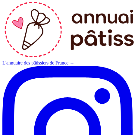
L'annuaire des pâtissiers de France →