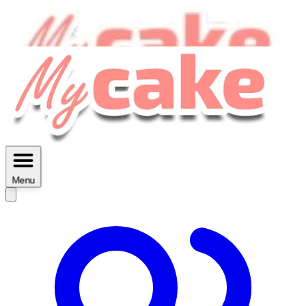
MyCake Academy c'est :
C'est
des ateliers vidéos, des réductions,
des fiches imprimables ...
Menu
Découvrir