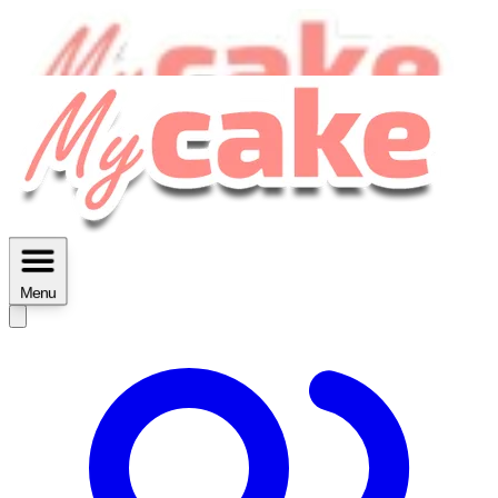
MyCake Academy c'est :
C'est
des ateliers vidéos, des réductions,
des fiches imprimables ...
Menu
Découvrir