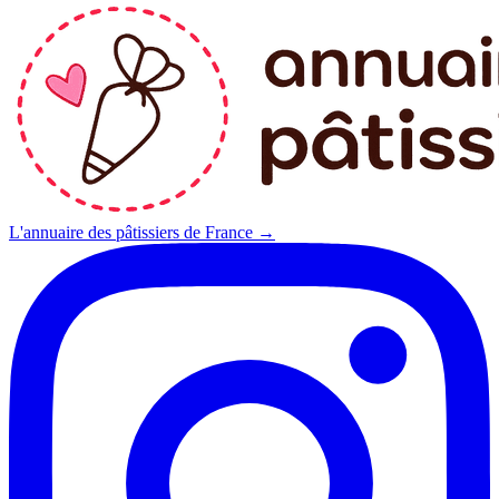
L'annuaire des pâtissiers de France →