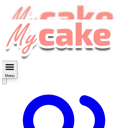
MyCake Academy c'est :
C'est
des ateliers vidéos, des réductions,
des fiches imprimables ...
Menu
Découvrir