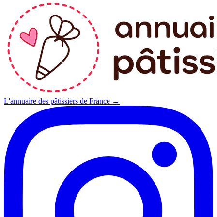
L'annuaire des pâtissiers de France →