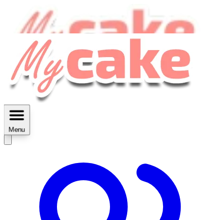
MyCake Academy c'est :
C'est
des ateliers vidéos, des réductions,
des fiches imprimables ...
Menu
Découvrir