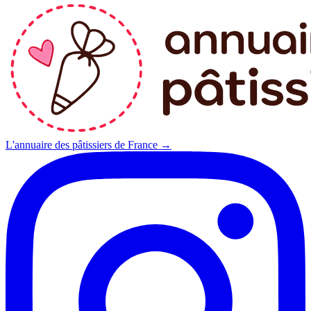
L'annuaire des pâtissiers de France →