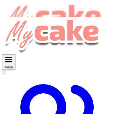
MyCake Academy c'est :
C'est
des ateliers vidéos, des réductions,
des fiches imprimables ...
Menu
Découvrir