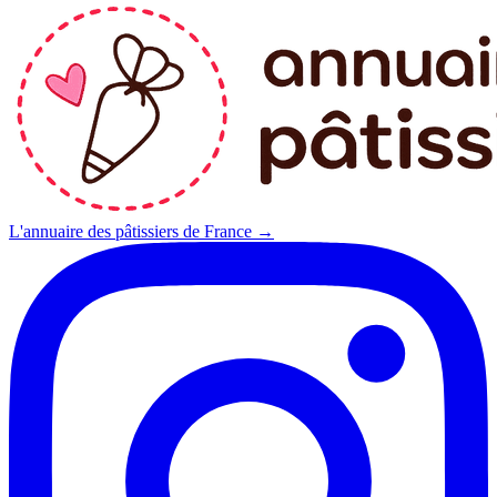
L'annuaire des pâtissiers de France →