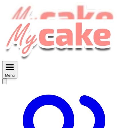
MyCake Academy c'est :
C'est
des ateliers vidéos, des réductions,
des fiches imprimables ...
Menu
Découvrir