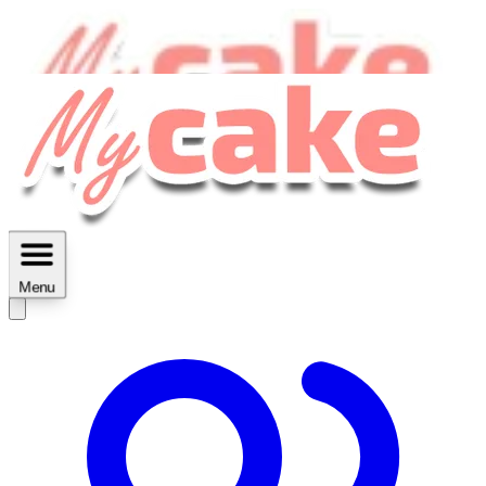
MyCake Academy c'est :
C'est
des ateliers vidéos, des réductions,
des fiches imprimables ...
Menu
Découvrir