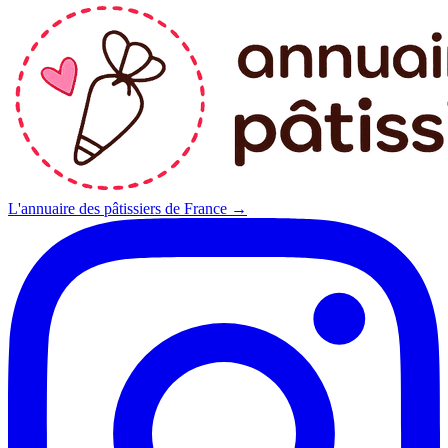
L'annuaire des pâtissiers de France →