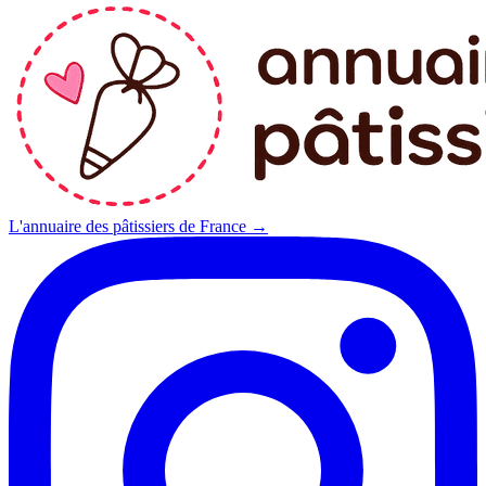
L'annuaire des pâtissiers de France →