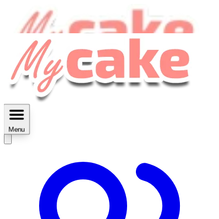
MyCake Academy c'est :
C'est
des ateliers vidéos, des réductions,
des fiches imprimables ...
Menu
Découvrir