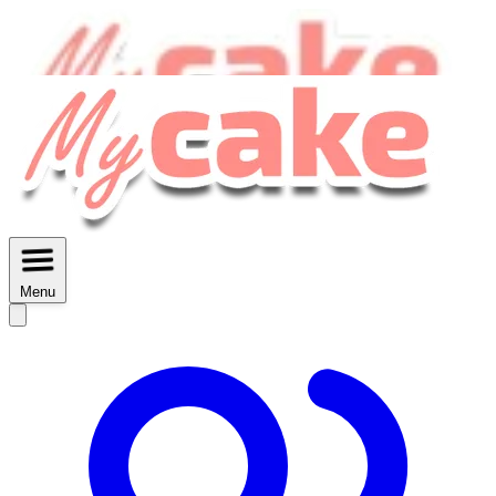
MyCake Academy c'est :
C'est
des ateliers vidéos, des réductions,
des fiches imprimables ...
Menu
Découvrir