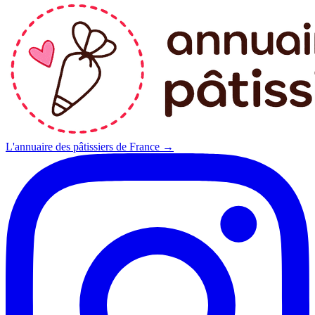
L'annuaire des pâtissiers de France →