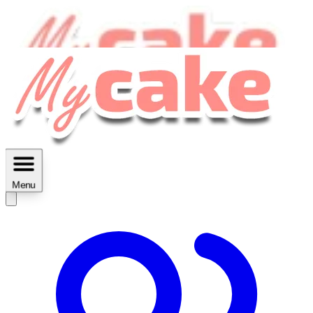
MyCake Academy c'est :
C'est
des ateliers vidéos, des réductions,
des fiches imprimables ...
Menu
Découvrir