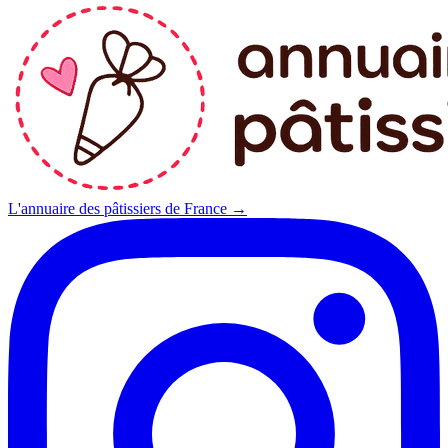
L'annuaire des pâtissiers de France →