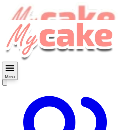
MyCake Academy c'est :
C'est
des ateliers vidéos, des réductions,
des fiches imprimables ...
Menu
Découvrir