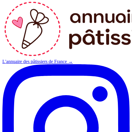
L'annuaire des pâtissiers de France →