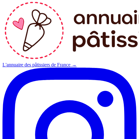
L'annuaire des pâtissiers de France →