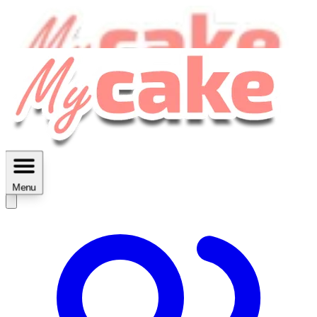
MyCake Academy c'est :
C'est
des ateliers vidéos, des réductions,
des fiches imprimables ...
Menu
Découvrir