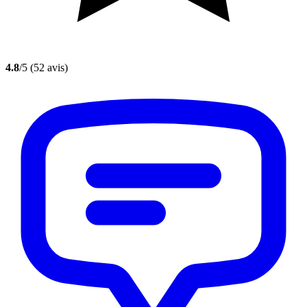
4.8
/5
(52 avis)