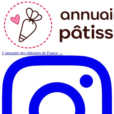
L'annuaire des pâtissiers de France →