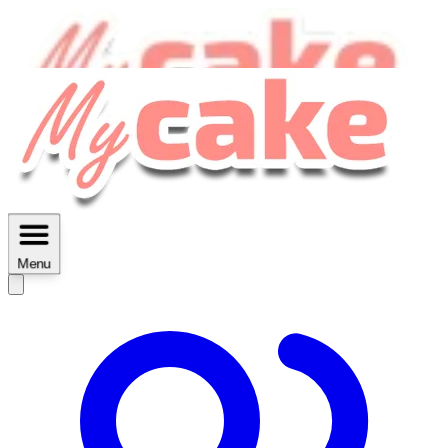
MyCake Academy c'est :
C'est
des ateliers vidéos, des réductions,
des fiches imprimables ...
Menu
Découvrir