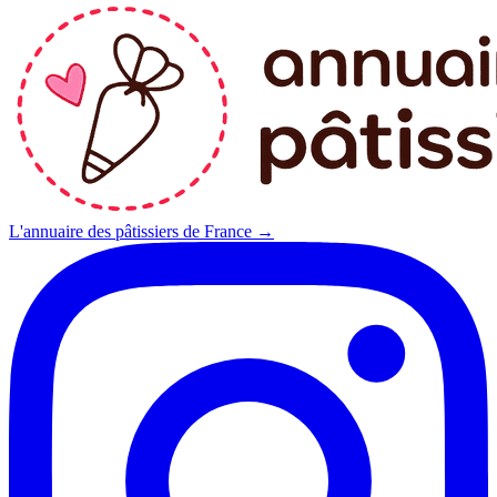
L'annuaire des pâtissiers de France →