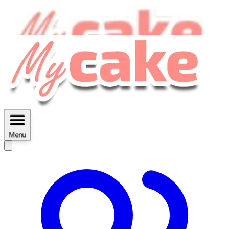
MyCake Academy c'est :
C'est
des ateliers vidéos, des réductions,
des fiches imprimables ...
Menu
Découvrir