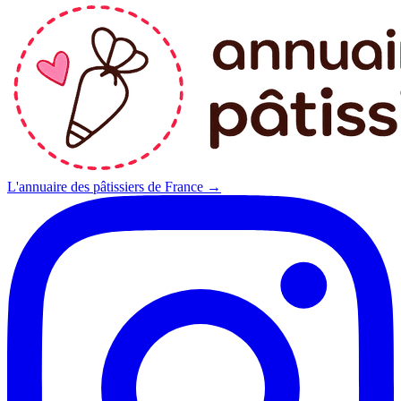
L'annuaire des pâtissiers de France →