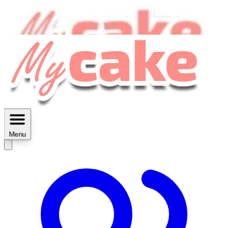
MyCake Academy c'est :
C'est
des ateliers vidéos, des réductions,
des fiches imprimables ...
Menu
Découvrir