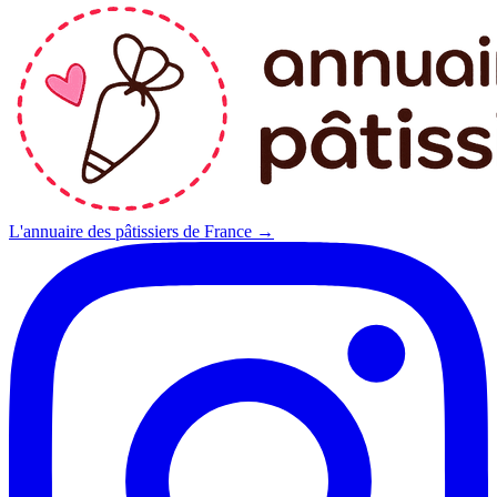
L'annuaire des pâtissiers de France →