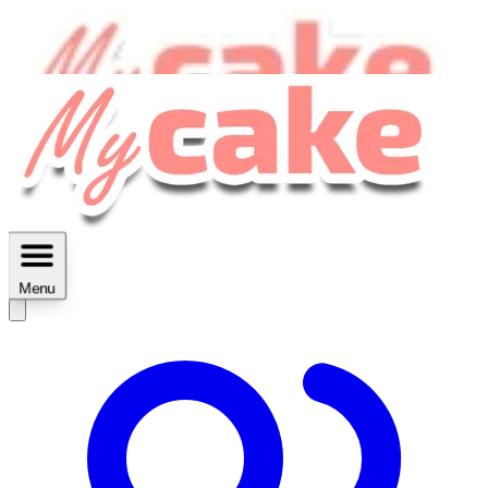
MyCake Academy c'est :
C'est
des ateliers vidéos, des réductions,
des fiches imprimables ...
Menu
Découvrir