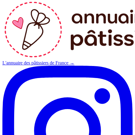
L'annuaire des pâtissiers de France →