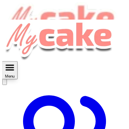
MyCake Academy c'est :
C'est
des ateliers vidéos, des réductions,
des fiches imprimables ...
Menu
Découvrir