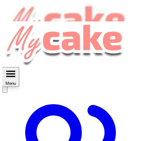
MyCake Academy c'est :
C'est
des ateliers vidéos, des réductions,
des fiches imprimables ...
Menu
Découvrir