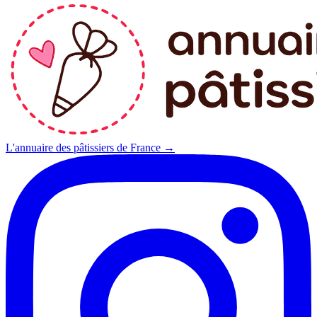
L'annuaire des pâtissiers de France →