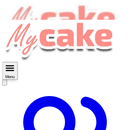
MyCake Academy c'est :
C'est
des ateliers vidéos, des réductions,
des fiches imprimables ...
Menu
Découvrir