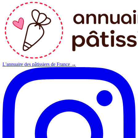
L'annuaire des pâtissiers de France →