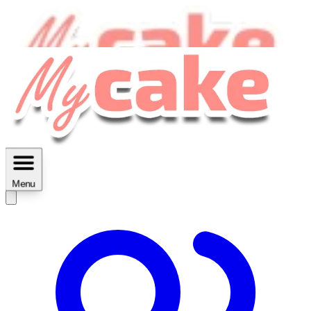
MyCake Academy c'est :
C'est
des ateliers vidéos, des réductions,
des fiches imprimables ...
Menu
Découvrir