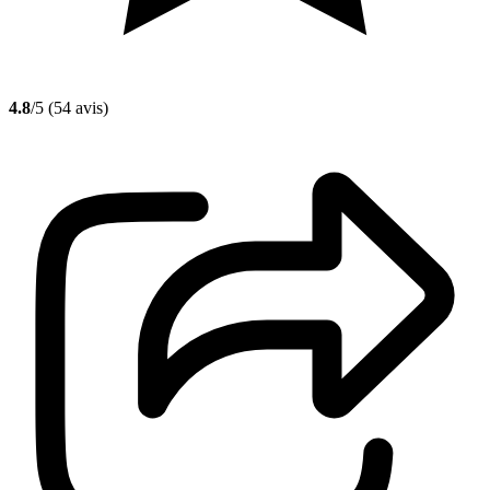
4.8
/5
(54 avis)