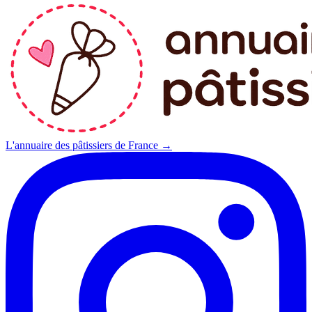
L'annuaire des pâtissiers de France →