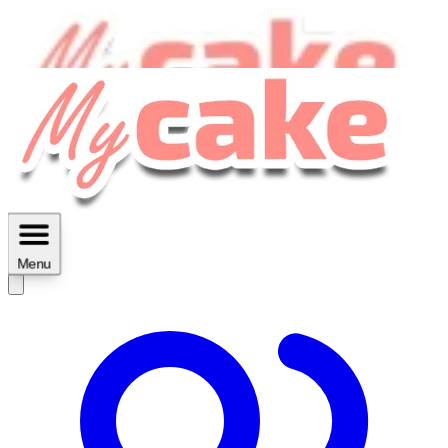
MyCake Academy c'est :
C'est
des ateliers vidéos, des réductions,
des fiches imprimables ...
Menu
Découvrir