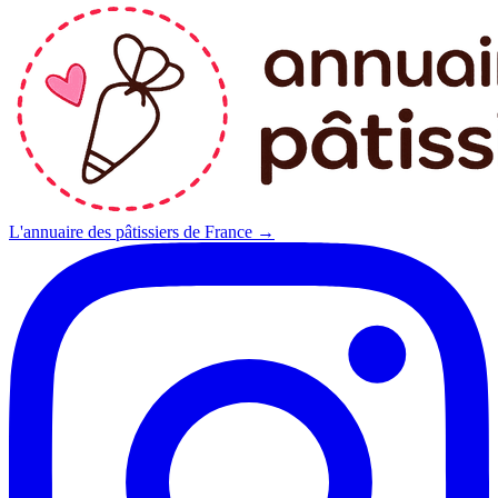
L'annuaire des pâtissiers de France →