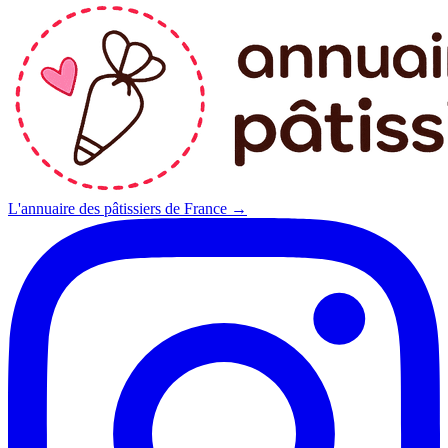
L'annuaire des pâtissiers de France →