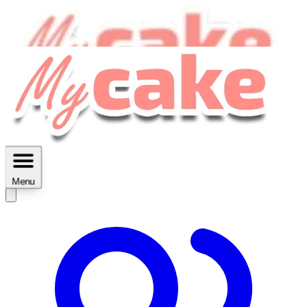
MyCake Academy c'est :
C'est
des ateliers vidéos, des réductions,
des fiches imprimables ...
Menu
Découvrir