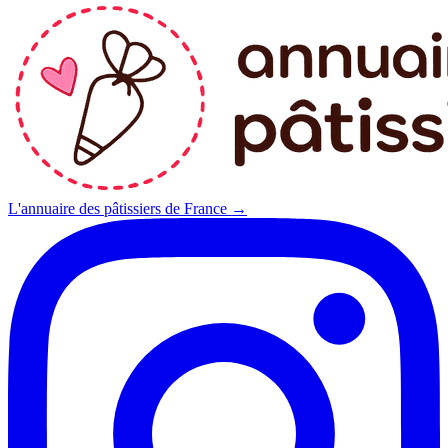
L'annuaire des pâtissiers de France →