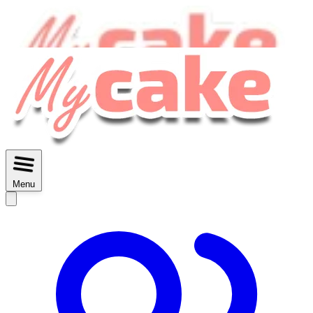
MyCake Academy c'est :
C'est
des ateliers vidéos, des réductions,
des fiches imprimables ...
Menu
Découvrir