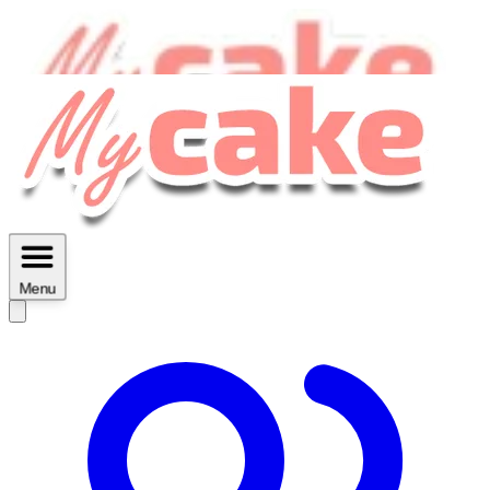
MyCake Academy c'est :
C'est
des ateliers vidéos, des réductions,
des fiches imprimables ...
Menu
Découvrir