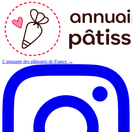
L'annuaire des pâtissiers de France →