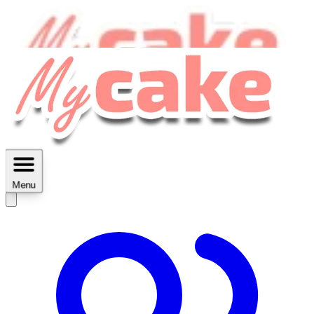
MyCake Academy c'est :
C'est
des ateliers vidéos, des réductions,
des fiches imprimables ...
Menu
Découvrir