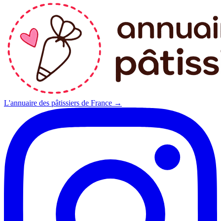
L'annuaire des pâtissiers de France →