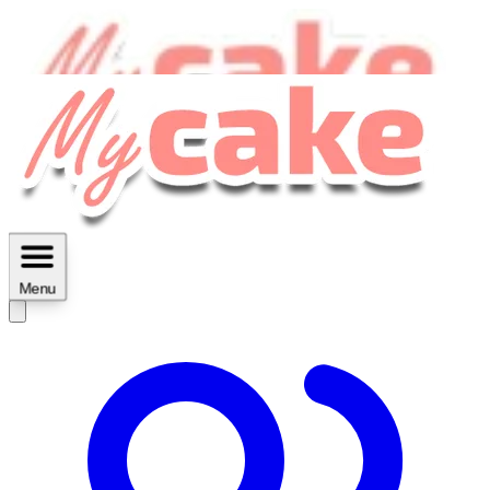
MyCake Academy c'est :
C'est
des ateliers vidéos, des réductions,
des fiches imprimables ...
Menu
Découvrir