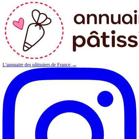
L'annuaire des pâtissiers de France →