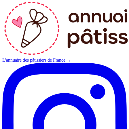
L'annuaire des pâtissiers de France →