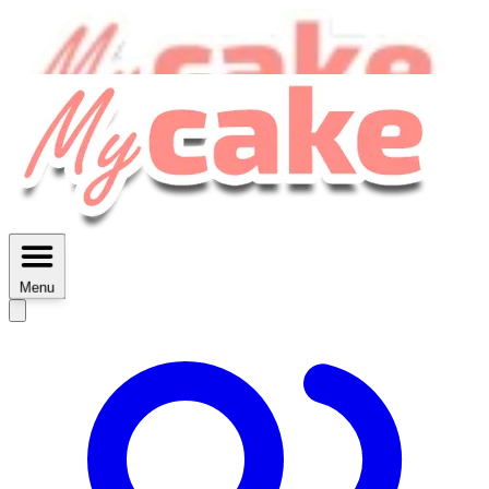
MyCake Academy c'est :
C'est
des ateliers vidéos, des réductions,
des fiches imprimables ...
Menu
Découvrir