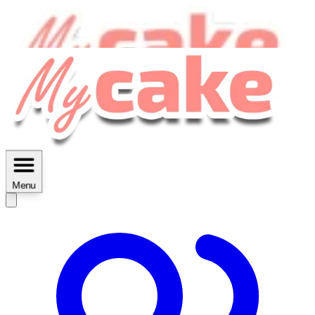
MyCake Academy c'est :
C'est
des ateliers vidéos, des réductions,
des fiches imprimables ...
Menu
Découvrir