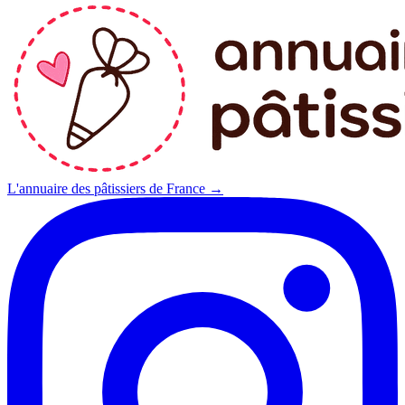
L'annuaire des pâtissiers de France →