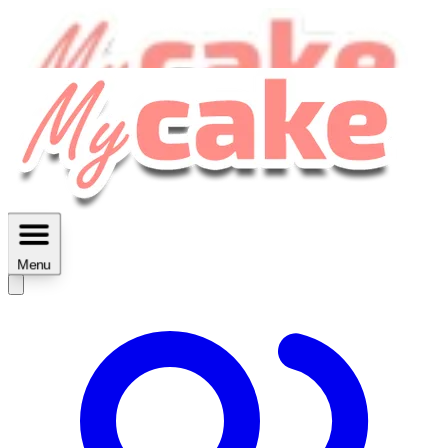
MyCake Academy c'est :
C'est
des ateliers vidéos, des réductions,
des fiches imprimables ...
Menu
Découvrir