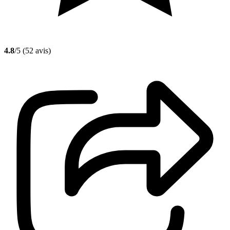
4.8
/5
(52 avis)