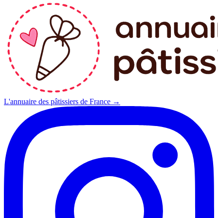
L'annuaire des pâtissiers de France →